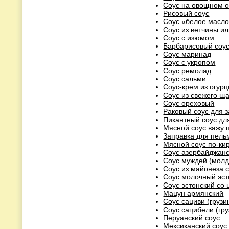
Соус на овощном о
Рисовый соус
Соус «белое масло
Соус из ветчины и
Соус с изюмом
Барбарисовый соу
Соус маринад
Соус с укропом
Соус ремолад
Соус сальми
Соус-крем из огурц
Соус из свежего щ
Соус ореховый
Раковый соус для 
Пикантный соус дл
Мясной соус важу 
Заправка для пель
Мясной соус по-кир
Соус азербайджан
Соус муждей (молд
Соус из майонеза с
Соус молочный эст
Соус эстонский со
Мацун армянский
Соус сациви (грузи
Соус сацибели (гру
Перуанский соус
Мексиканский соус