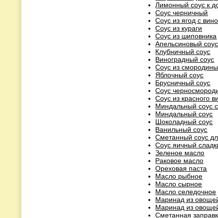
Лимонный соус к 
Соус черничный
Соус из ягод с вин
Соус из кураги
Соус из шиповника
Апельсиновый соу
Клубничный соус
Виноградный соус
Соус из смородины
Яблочный соус
Брусничный соус
Соус черносмород
Соус из красного в
Миндальный соус 
Миндальный соус
Шоколадный соус
Ванильный соус
Сметанный соус дл
Соус яичный сладк
Зеленое масло
Раковое масло
Ореховая паста
Масло рыбное
Масло сырное
Масло селедочное
Маринад из овощей
Маринад из овощей
Сметанная заправ