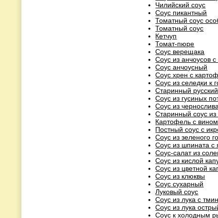
Чилийский соус
Соус пикантный
Томатный соус ос
Томатный соус
Кетчуп
Томат-пюре
Соус верещака
Соус из анчоусов с
Соус анчоусный
Соус хрен с карто
Соус из селедки к 
Старинный русский
Соус из гусиных по
Соус из чернослив
Старинный соус из
Картофель с вино
Постный соус с ик
Соус из зеленого г
Соус из шпината с
Соус-салат из соле
Соус из кислой кап
Соус из цветной ка
Соус из клюквы
Соус сухарный
Луковый соус
Соус из лука с тми
Соус из лука остры
Соус к холодным 