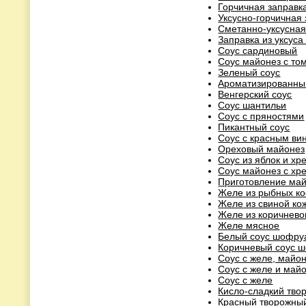
Горчичная заправк
Уксусно-горчичная
Сметанно-уксусная
Заправка из уксуса
Соус сардиновый
Соус майонез с то
Зеленый соус
Ароматизированны
Венгерский соус
Соус шантильи
Соус с пряностями
Пикантный соус
Соус с красным ви
Ореховый майонез
Соус из яблок и хр
Соус майонез с хр
Приготовление май
Желе из рыбных ко
Желе из свиной ко
Желе из коричнево
Желе мясное
Белый соус шофру
Коричневый соус 
Соус с желе, майо
Соус с желе и май
Соус с желе
Кисло-сладкий тво
Красный творожный