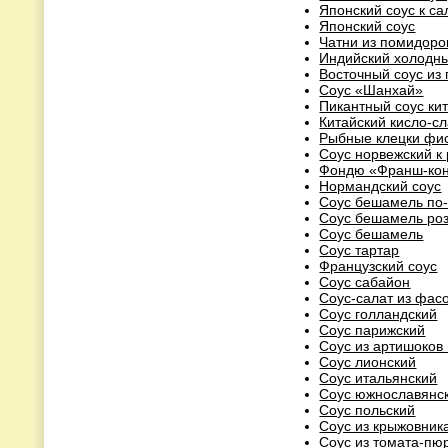
Японский соус к са
Японский соус
Чатни из помидоров
Индийский холодны
Восточный соус из
Соус «Шанхай»
Пикантный соус ки
Китайский кисло-сл
Рыбные клецки фи
Соус норвежский к
Фондю «Франш-кон
Нормандский соус
Соус бешамель по-
Соус бешамель ро
Соус бешамель
Соус тартар
Французский соус
Соус сабайон
Соус-салат из фас
Соус голландский
Соус парижский
Соус из артишоков
Соус лионский
Соус итальянский
Соус южнославянс
Соус польский
Соус из крыжовника
Соус из томата-пю