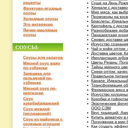
рецепты
Суши на День Рожд
Хинкали с доставко
Фруктово-ягодные
Мир мяса: как выб
соусы
Промокоды на косм
Холодные соусы
Браслеты: Идеальн
Это интересно
Картофель с достав
Яично-масляные
Разнообразие доба
соусы
Паназиатская кухн
Сервис доставки цв
Искусство создания
Чай и кофе оптом: 
Доставка цветов: 
Соусы для салатов
Имплантация зубов
Цветы Рязань: Пог
Мясной соус важу
Тайны мирного цве
по-узбекски
Снеки оптом: качес
Заправка для
Правильное питание
пельменей по-
Канапе: Идеальный
узбекски
Трансформация об
Мясной соус по-
Фермерское мясо в
киргизски
Искусство холодных
Соус
Коробки и гофротар
азербайджанский
Экзотические фрук
ООО СЭМ
Соус муждей
Вкус традиций: Аз
(молдавский)
Купить арматуру в
Соус из майонеза с
Погружение в мир 
соленым огурцом
Как создать эффек