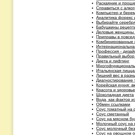
Раскаяние и прощ
Справиться с алко
Компьютер и бере
Аналитика форекс 
Выбирайте серебр
Бабушкины рецепт
Деловые женщины 
Приправы в повсед
Комбинированные 
Интернациональна
Профессия - дизай
Правильный выбор
Диета и лифтинг
Многофункциональн
Итальянская пицц
Лишний вес в разн
Диагностирование 
Корейская кухня: в
Красота и здоровь
Шоколадная диета
Вода, как фактор 
Обмен ссылками
Соус томатный на 
Соус сметанный
Соус на мясном бу
Молочный соус на
Соус молочный бе
Соус на овощном о