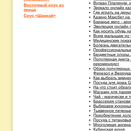
Вулкан Платинум: 
Восточный соус из
Зеркало онлайн каз
перца
Где играть на день
Соус «Шанхай»
Казино Максбет на
Баранье жиго - ар
Эволюция онлайн 
Как носить обувь н
Всем малышам по 
Медицинские показ
Болезнь двигатель
Профессиональные
Бюджетные опоры д
Популярная диета 
рекомендуют
Обзор популярных 
Ферезол и Веррука
Как выбрать зимню
Посуда для дома Gi
На что стоит обра
Магазин для парик
Чай - магически и
Брассерия станови
Выбираем кухонны
Тыквенное печень
Приобретение хол
Посуда с титановы
Многоликая ангина
Кубинская кухня