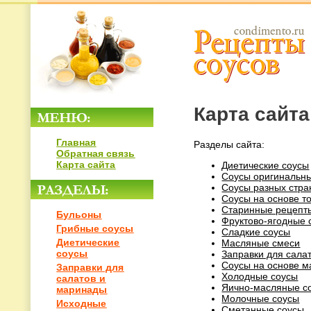
Карта сайта
Главная
Разделы сайта:
Обратная связь
Карта сайта
Диетические соусы
Соусы оригинальн
Соусы разных стра
Соусы на основе т
Старинные рецепт
Бульоны
Фруктово-ягодные 
Грибные соусы
Сладкие соусы
Диетические
Масляные смеси
соусы
Заправки для сала
Соусы на основе м
Заправки для
Холодные соусы
салатов и
Яично-масляные с
маринады
Молочные соусы
Исходные
Сметанные соусы