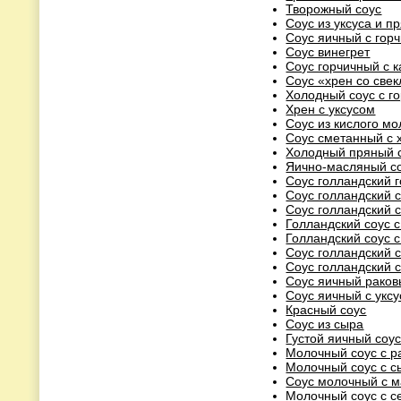
Творожный соус
Соус из уксуса и п
Соус яичный с гор
Соус винегрет
Соус горчичный с 
Соус «хрен со све
Холодный соус с г
Хрен с уксусом
Соус из кислого мо
Соус сметанный с 
Холодный пряный 
Яично-масляный со
Соус голландский 
Соус голландский 
Соус голландский 
Голландский соус 
Голландский соус 
Соус голландский 
Соус голландский 
Соус яичный рако
Соус яичный с укс
Красный соус
Соус из сыра
Густой яичный соу
Молочный соус с 
Молочный соус с 
Соус молочный с 
Молочный соус с 