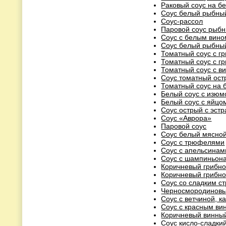
Раковый соус на б
Соус белый рыбны
Соус-рассол
Паровой соус рыб
Соус с белым вино
Соус белый рыбный
Томатный соус с г
Томатный соус с г
Томатный соус с в
Соус томатный ост
Томатный соус на 
Белый соус с изю
Белый соус с яйцо
Соус острый с эст
Соус «Аврора»
Паровой соус
Соус белый мясной
Соус с трюфелями
Соус с апельсинам
Соус с шампиньон
Коричневый грибно
Коричневый грибно
Соус со сладким с
Черносмородиновы
Соус с ветчиной, 
Соус с красным ви
Коричневый винный
Соус кисло-сладки