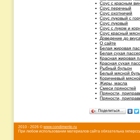
Соус с красным ви
Соус перечный
Соус охотничий
Соус луковый с го
Соус луковый
Соус с луком и ко
Соус красный мясн
Доведение до вкус
О сайте
Белая жировая пас
Белая сухая пассе
Красная жировая п
Красная сухая пас
Рыбный бульон
Белый мясной буль
Коричневый мясной
Жиры, масла
Смеси пряностей
Пряности, приправ
Пряности, приправ
Поделиться…
2010 - 2026 ©
www.condimento.ru
При любом использовании материалов сайта обязательна гиперссы