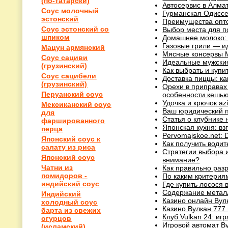
(по-татарски)
Автосервис в Алма
Соус молочный
Гурманская Одиссе
эстонский
Преимущества опто
Соус эстонский со
Выбор места для по
шпиком
Домашнее молоко: 
Газовые грили — и
Мацун армянский
Мясные консервы M
Соус сациви
Идеальные мужские
(грузинский)
Как выбрать и купи
Соус сацибели
Доставка пиццы: ка
(грузинский)
Орехи в приправах 
Перуанский соус
особенности кешью
Удочка и крючок a
Мексиканский соус
Ваш юридический па
для
Статья о клубнике 
фаршированного
Японская кухня: вз
перца
Pervomajskoe.net: D
Японский соус к
Как получить води
салату из риса
Стратегии выбора и
Японский соус
внимание?
Чатни из
Как правильно разр
помидоров -
По каким критерия
индийский соус
Где купить лосося 
Содержание металл
Индийский
Казино онлайн Вул
холодный соус
Казино Вулкан 777 
барта из свежих
Клуб Vulkan 24: игр
огурцов
Игровой автомат Ву
(исламский)