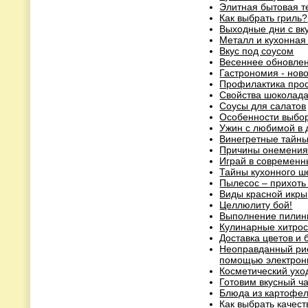
Элитная бытовая т
Как выбрать гриль?
Выходные дни с в
Металл и кухонная
Вкус под соусом
Весеннее обновлен
Гастрономия - нов
Профилактика прос
Свойства шоколад
Соусы для салатов
Особенности выбор
Ужин с любимой в 
Винегретные тайн
Причины онемени
Играй в современн
Тайны кухонного 
Пылесос – прихоть
Виды красной икры
Целлюлиту бой!
Выполнение пилинг
Кулинарные хитрос
Доставка цветов и 
Неоправданный рис
помощью электронн
Косметический ухо
Готовим вкусный ча
Блюда из картофел
Как выбрать качес