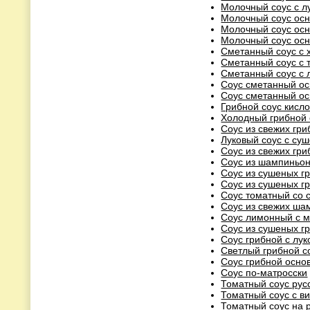
Молочный соус с л
Молочный соус осн
Молочный соус осн
Молочный соус осн
Сметанный соус с 
Сметанный соус с 
Сметанный соус с 
Соус сметанный ос
Соус сметанный ос
Грибной соус кисл
Холодный грибной 
Соус из свежих гри
Луковый соус с су
Соус из свежих гри
Соус из шампиньон
Соус из сушеных г
Соус из сушеных г
Соус томатный со 
Соус из свежих ша
Соус лимонный с 
Соус из сушеных г
Соус грибной с лу
Светлый грибной с
Соус грибной осно
Соус по-матросски
Томатный соус рус
Томатный соус с в
Томатный соус на 