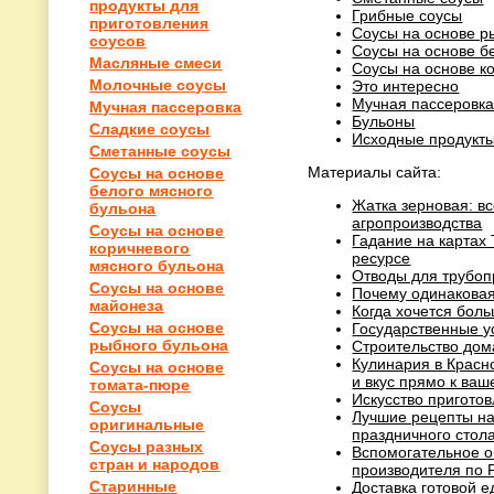
продукты для
Грибные соусы
приготовления
Соусы на основе р
соусов
Соусы на основе б
Масляные смеси
Соусы на основе к
Молочные соусы
Это интересно
Мучная пассеровк
Мучная пассеровка
Бульоны
Сладкие соусы
Исходные продукты
Сметанные соусы
Материалы сайта:
Соусы на основе
белого мясного
Жатка зерновая: в
бульона
агропроизводства
Соусы на основе
Гадание на картах 
коричневого
ресурсе
мясного бульона
Отводы для трубоп
Соусы на основе
Почему одинаковая
майонеза
Когда хочется боль
Соусы на основе
Государственные у
рыбного бульона
Строительство дом
Кулинария в Красн
Соусы на основе
и вкус прямо к ваш
томата-пюре
Искусство пригото
Соусы
Лучшие рецепты на
оригинальные
праздничного стол
Соусы разных
Вспомогательное о
стран и народов
производителя по 
Старинные
Доставка готовой е