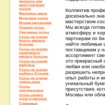
продукты для
приготовления
соусов
Коллектив проф
Масляные смеси
досконально зна
Молочные соусы
мастерством сос
Мучная пассеровка
Мы всегда готов
Сладкие соусы
атмосферу и хо
Сметанные соусы
Соусы на основе
партнерам по би
белого мясного
найти любимые ц
бульона
поставщикам у н
Соусы на основе
коричневого
ассортимент све
мясного бульона
это прекрасный 
Соусы на основе
майонеза
любви или наобо
Соусы на основе
разрешить непри
рыбного бульона
опыт работы и ж
Соусы на основе
томата-пюре
уникальный буке
Соусы
присутствия, ко
оригинальные
Москвы или обла
Соусы разных
стран и народов
Старинные