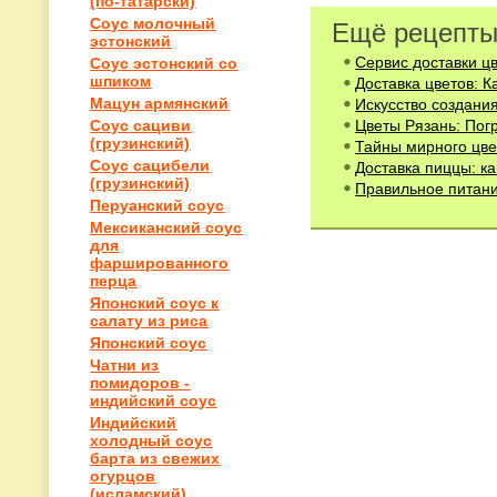
(по-татарски)
Соус молочный
Ещё рецепты
эстонский
Сервис доставки цв
Соус эстонский со
шпиком
Доставка цветов: 
Мацун армянский
Искусство создани
Цветы Рязань: Пог
Соус сациви
(грузинский)
Тайны мирного цве
Соус сацибели
Доставка пиццы: ка
(грузинский)
Правильное питани
Перуанский соус
Мексиканский соус
для
фаршированного
перца
Японский соус к
салату из риса
Японский соус
Чатни из
помидоров -
индийский соус
Индийский
холодный соус
барта из свежих
огурцов
(исламский)