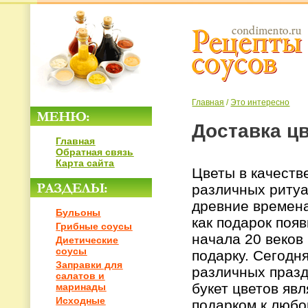
Главная
/
Это интересно
Доставка цв
Главная
Обратная связь
Карта сайта
Цветы в качеств
различных ритуа
древние времена
Бульоны
как подарок появ
Грибные соусы
начала 20 веков
Диетические
соусы
подарку. Сегодн
Заправки для
различных празд
салатов и
букет цветов я
маринады
Исходные
подарком к любо