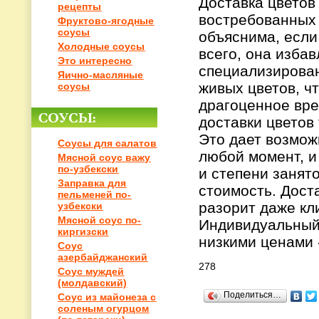
Доставка цветов
рецепты
востребованных 
Фруктово-ягодные
соусы
объяснима, если
Холодные соусы
всего, она изба
Это интересно
специализирова
Яично-масляные
живых цветов, ч
соусы
драгоценное вре
доставки цветов 
Это дает возмож
Соусы для салатов
любой момент, и
Мясной соус важу
по-узбекски
и степени занято
Заправка для
стоимость. Дост
пельменей по-
разорит даже кл
узбекски
Мясной соус по-
Индивидуальный 
киргизски
низкими ценами 
Соус
азербайджанский
278
Соус муждей
(молдавский)
Поделиться…
Соус из майонеза с
соленым огурцом