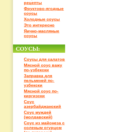
рецепты
Фруктово-ягодные
соусы
Холодные соусы
Это интересно
Яично-масляные
соусы
Соусы для салатов
Мясной соус важу
по-узбекски
Заправка для
пельменей по-
узбекски
Мясной соус по-
киргизски
Соус
азербайджанский
Соус муждей
(молдавский)
Соус из майонеза с
соленым огурцом