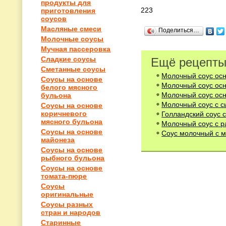
продукты для
223
приготовления
соусов
Масляные смеси
Поделиться…
Молочные соусы
Мучная пассеровка
Сладкие соусы
Ещё рецепты
Сметанные соусы
Молочный соус осн
Соусы на основе
Молочный соус осн
белого мясного
Молочный соус осн
бульона
Молочный соус с 
Соусы на основе
коричневого
Голландский соус 
мясного бульона
Молочный соус с 
Соусы на основе
Соус молочный с 
майонеза
Соусы на основе
рыбного бульона
Соусы на основе
томата-пюре
Соусы
оригинальные
Соусы разных
стран и народов
Старинные