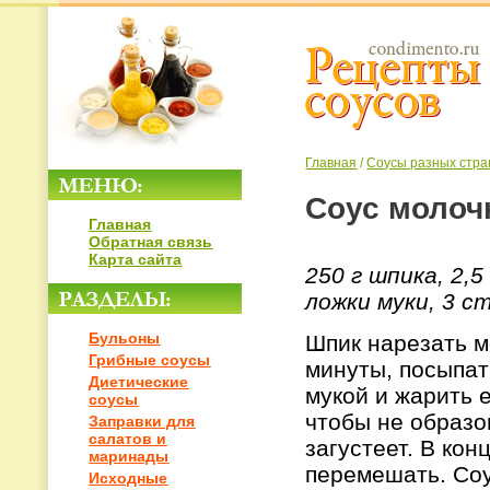
Главная
/
Соусы разных стра
Соус молоч
Главная
Обратная связь
Карта сайта
250 г шпика, 2,
ложки муки, 3 с
Бульоны
Шпик нарезать м
Грибные соусы
минуты, посыпат
Диетические
мукой и жарить 
соусы
чтобы не образов
Заправки для
салатов и
загустеет. В ко
маринады
перемешать. Соу
Исходные