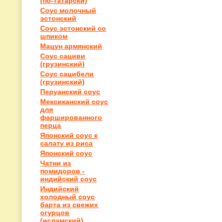
(по-татарски)
Соус молочный
эстонский
Соус эстонский со
шпиком
Мацун армянский
Соус сациви
(грузинский)
Соус сацибели
(грузинский)
Перуанский соус
Мексиканский соус
для
фаршированного
перца
Японский соус к
салату из риса
Японский соус
Чатни из
помидоров -
индийский соус
Индийский
холодный соус
барта из свежих
огурцов
(исламский)