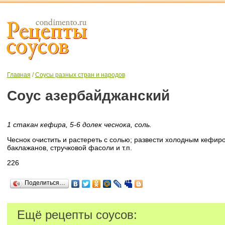
Главная
/
Соусы разных стран и народов
Соус азербайджанский
1 стакан кефира, 5-6 долек чеснока, соль.
Чеснок очистить и растереть с солью; развести холодным кефир
баклажанов, стручковой фасоли и т.п.
226
Поделиться…
Ещё рецепты соусов: