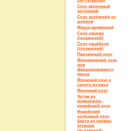
(по-татарски)
Соус молочный
эстонский
Соус эстонский со
шпиком
Мацун армянский
Соус сациви
(грузинский)
Соус сацибели
(грузинский)
Перуанский соус
Мексиканский соус
для
фаршированного
перца
Японский соус к
салату из риса
Японский соус
Чатни из
помидоров -
индийский соус
Индийский
холодный соус
барта из свежих
огурцов
(исламский)