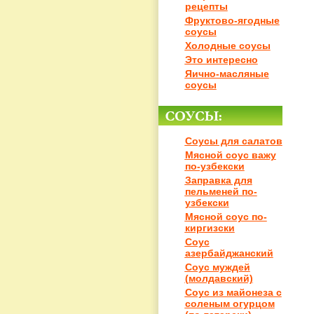
рецепты
Фруктово-ягодные
соусы
Холодные соусы
Это интересно
Яично-масляные
соусы
Соусы для салатов
Мясной соус важу
по-узбекски
Заправка для
пельменей по-
узбекски
Мясной соус по-
киргизски
Соус
азербайджанский
Соус муждей
(молдавский)
Соус из майонеза с
соленым огурцом