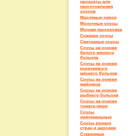
продукты для
приготовления
соусов
Масляные смеси
Молочные соусы
Мучная пассеровка
Сладкие соусы
Сметанные соусы
Соусы на основе
белого мясного
бульона
Соусы на основе
коричневого
мясного бульона
Соусы на основе
майонеза
Соусы на основе
рыбного бульона
Соусы на основе
томата-пюре
Соусы
оригинальные
Соусы разных
стран и народов
Старинные