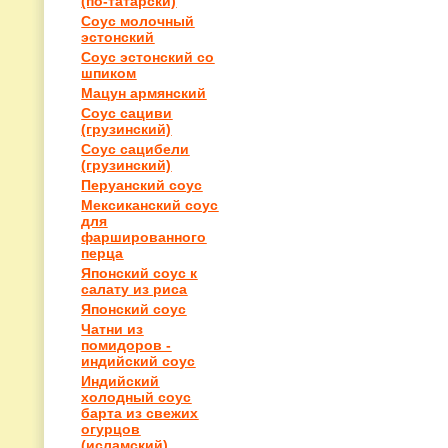
(по-татарски)
Соус молочный
эстонский
Соус эстонский со
шпиком
Мацун армянский
Соус сациви
(грузинский)
Соус сацибели
(грузинский)
Перуанский соус
Мексиканский соус
для
фаршированного
перца
Японский соус к
салату из риса
Японский соус
Чатни из
помидоров -
индийский соус
Индийский
холодный соус
барта из свежих
огурцов
(исламский)