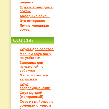
рецепты
Фруктово-ягодные
соусы
Холодные соусы
Это интересно
Яично-масляные
соусы
Соусы для салатов
Мясной соус важу
по-узбекски
Заправка для
пельменей по-
узбекски
Мясной соус по-
киргизски
Соус
азербайджанский
Соус муждей
(молдавский)
Соус из майонеза с
соленым огурцом