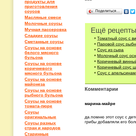
продукты для
приготовления
Поделиться…
соусов
Масляные смеси
Молочные соусы
Ещё рецепты
Мучная пассеровка
Сладкие соусы
Томатный соус с в
Сметанные соусы
Паровой соус рыб
Соусы на основе
Соус из сыра
белого мясного
Молочный соус осн
бульона
Коричневый винны
Соусы на основе
Коричневый соус 
коричневого
Соус с апельсинам
мясного бульона
Соусы на основе
майонеза
Комментарии
Соусы на основе
рыбного бульона
Соусы на основе
марина-майре
томата-пюре
Соусы
оригинальные
да.помню этот соус с дет
грибы добавляли.его бол
Соусы разных
стран и народов
Старинные