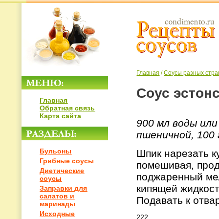
Главная
/
Соусы разных стра
Соус эстон
Главная
Обратная связь
Карта сайта
900 мл воды ил
пшеничной, 100
Бульоны
Шпик нарезать к
Грибные соусы
помешивая, прод
Диетические
поджаренный мел
соусы
кипящей жидкост
Заправки для
салатов и
Подавать к отва
маринады
Исходные
222