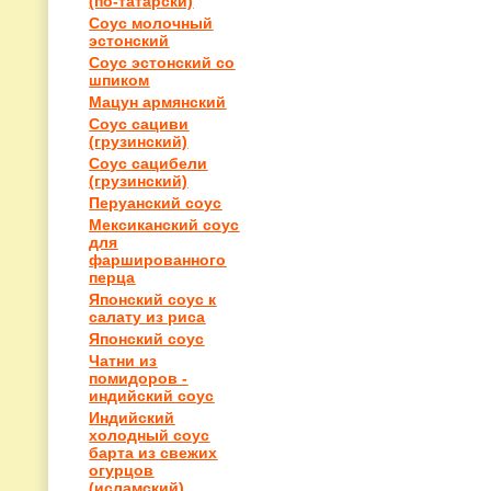
(по-татарски)
Соус молочный
эстонский
Соус эстонский со
шпиком
Мацун армянский
Соус сациви
(грузинский)
Соус сацибели
(грузинский)
Перуанский соус
Мексиканский соус
для
фаршированного
перца
Японский соус к
салату из риса
Японский соус
Чатни из
помидоров -
индийский соус
Индийский
холодный соус
барта из свежих
огурцов
(исламский)