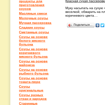
Красная сухая пассеровк
продукты для
приготовления
Муку насыпать на сухую 
соусов
веселкой, обжарить на п
Масляные смеси
коричневого цвета....
Молочные соусы
Мучная пассеровка
Поделиться…
Сладкие соусы
Сметанные соусы
Соусы на основе
белого мясного
бульона
Соусы на основе
коричневого
мясного бульона
Соусы на основе
майонеза
Соусы на основе
рыбного бульона
Соусы на основе
томата-пюре
Соусы
оригинальные
Соусы разных
стран и народов
Старинные