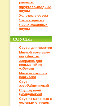
рецепты
Фруктово-ягодные
соусы
Холодные соусы
Это интересно
Яично-масляные
соусы
Соусы для салатов
Мясной соус важу
по-узбекски
Заправка для
пельменей по-
узбекски
Мясной соус по-
киргизски
Соус
азербайджанский
Соус муждей
(молдавский)
Соус из майонеза с
соленым огурцом