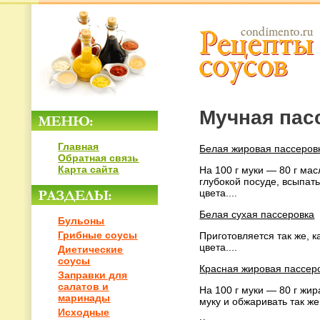
Мучная пас
Главная
Белая жировая пассеров
Обратная связь
Карта сайта
На 100 г муки — 80 г ма
глубокой посуде, всыпат
цвета....
Белая сухая пассеровка
Бульоны
Грибные соусы
Приготовляется так же, к
цвета....
Диетические
соусы
Красная жировая пассер
Заправки для
салатов и
На 100 г муки — 80 г жи
маринады
муку и обжаривать так же,
Исходные