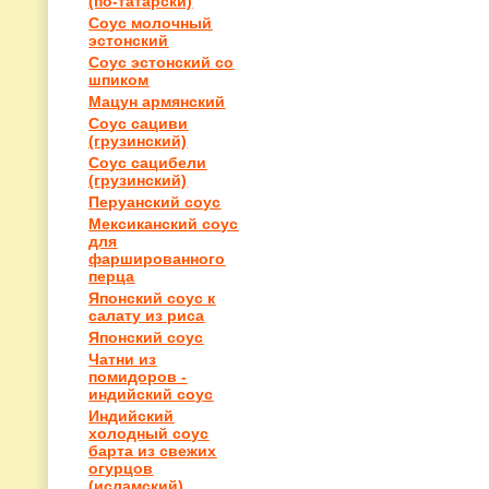
(по-татарски)
Соус молочный
эстонский
Соус эстонский со
шпиком
Мацун армянский
Соус сациви
(грузинский)
Соус сацибели
(грузинский)
Перуанский соус
Мексиканский соус
для
фаршированного
перца
Японский соус к
салату из риса
Японский соус
Чатни из
помидоров -
индийский соус
Индийский
холодный соус
барта из свежих
огурцов
(исламский)