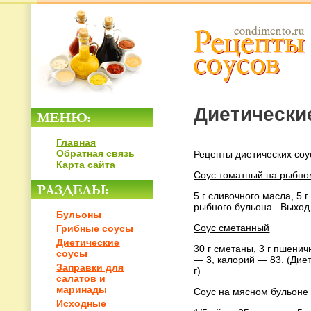
Диетически
Главная
Обратная связь
Рецепты диетических соу
Карта сайта
Соус томатный на рыбно
5 г сливочного масла, 5 г
рыбного бульона . Выход 
Бульоны
Соус сметанный
Грибные соусы
Диетические
30 г сметаны, 3 г пшеничн
соусы
— 3, калорий — 83. (Диет
Заправки для
г)...
салатов и
маринады
Соус на мясном бульоне
Исходные