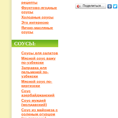
рецепты
Поделиться…
Фруктово-ягодные
соусы
Холодные соусы
Это интересно
Яично-масляные
соусы
Соусы для салатов
Мясной соус важу
по-узбекски
Заправка для
пельменей по-
узбекски
Мясной соус по-
киргизски
Соус
азербайджанский
Соус муждей
(молдавский)
Соус из майонеза с
соленым огурцом