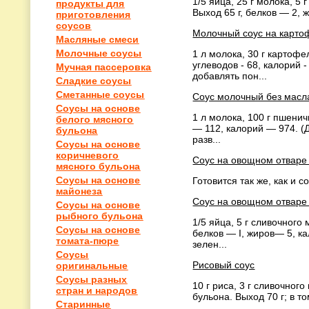
1/5 яйца, 25 г молока, 5 
продукты для
Выход 65 г, белков — 2, 
приготовления
соусов
Молочный соус на карто
Масляные смеси
Молочные соусы
1 л молока, 30 г картофе
углеводов - 68, калорий 
Мучная пассеровка
добавлять пон...
Сладкие соусы
Сметанные соусы
Соус молочный без масл
Соусы на основе
1 л молока, 100 г пшенич
белого мясного
— 112, калорий — 974. (Д
бульона
разв...
Соусы на основе
коричневого
Соус на овощном отваре
мясного бульона
Соусы на основе
Готовится так же, как и с
майонеза
Соус на овощном отваре
Соусы на основе
рыбного бульона
1/5 яйца, 5 г сливочного 
Соусы на основе
белков — I, жиров— 5, ка
томата-пюре
зелен...
Соусы
Рисовый соус
оригинальные
Соусы разных
10 г риса, 3 г сливочного
стран и народов
бульона. Выход 70 г; в т
Старинные