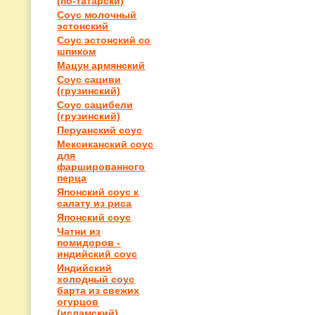
(по-татарски)
Соус молочный
эстонский
Соус эстонский со
шпиком
Мацун армянский
Соус сациви
(грузинский)
Соус сацибели
(грузинский)
Перуанский соус
Мексиканский соус
для
фаршированного
перца
Японский соус к
салату из риса
Японский соус
Чатни из
помидоров -
индийский соус
Индийский
холодный соус
барта из свежих
огурцов
(исламский)