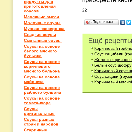
продукты для
приготовления
22
соусов
Масляные смеси
Поделиться…
Молочные соусы
Мучная пассеровка
Сладкие соусы
Ещё рецепты
Сметанные соусы
Соусы на основе
Коричневый грибно
белого мясного
Соус сацибели (гру
бульона
Желе из коричнево
Соусы на основе
Белый соус шофру
коричневого
Коричневый соус 
мясного бульона
Соус сациви (грузи
Соусы на основе
майонеза
Коричневый мясной
Соусы на основе
рыбного бульона
Соусы на основе
томата-пюре
Соусы
оригинальные
Соусы разных
стран и народов
Старинные