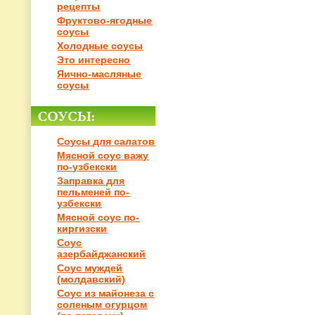
рецепты
Фруктово-ягодные
соусы
Холодные соусы
Это интересно
Яично-масляные
соусы
Соусы для салатов
Мясной соус важу
по-узбекски
Заправка для
пельменей по-
узбекски
Мясной соус по-
киргизски
Соус
азербайджанский
Соус муждей
(молдавский)
Соус из майонеза с
соленым огурцом