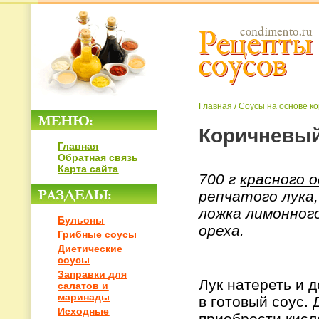
Главная
/
Соусы на основе к
Коричневый
Главная
Обратная связь
Карта сайта
700 г
красного о
репчатого лука,
ложка лимонного
Бульоны
ореха.
Грибные соусы
Диетические
соусы
Заправки для
Лук натереть и д
салатов и
маринады
в готовый соус.
Исходные
приобрести кисл