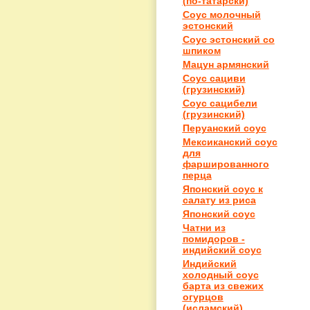
(по-татарски)
Соус молочный
эстонский
Соус эстонский со
шпиком
Мацун армянский
Соус сациви
(грузинский)
Соус сацибели
(грузинский)
Перуанский соус
Мексиканский соус
для
фаршированного
перца
Японский соус к
салату из риса
Японский соус
Чатни из
помидоров -
индийский соус
Индийский
холодный соус
барта из свежих
огурцов
(исламский)