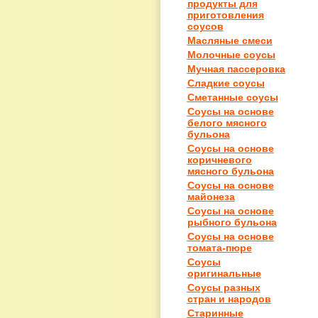
продукты для
приготовления
соусов
Масляные смеси
Молочные соусы
Мучная пассеровка
Сладкие соусы
Сметанные соусы
Соусы на основе
белого мясного
бульона
Соусы на основе
коричневого
мясного бульона
Соусы на основе
майонеза
Соусы на основе
рыбного бульона
Соусы на основе
томата-пюре
Соусы
оригинальные
Соусы разных
стран и народов
Старинные