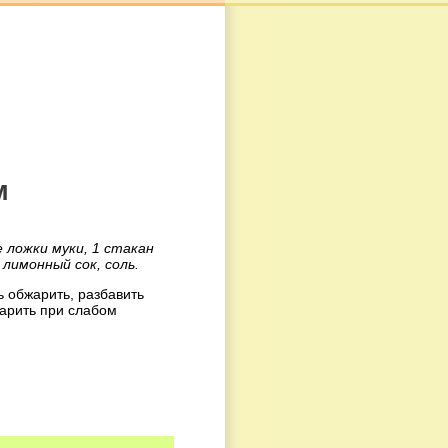
м
е ложки муки, 1 стакан
 лимонный сок, соль.
ь обжарить, разбавить
варить при слабом