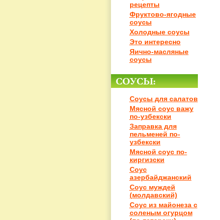
рецепты
Фруктово-ягодные
соусы
Холодные соусы
Это интересно
Яично-масляные
соусы
Соусы для салатов
Мясной соус важу
по-узбекски
Заправка для
пельменей по-
узбекски
Мясной соус по-
киргизски
Соус
азербайджанский
Соус муждей
(молдавский)
Соус из майонеза с
соленым огурцом