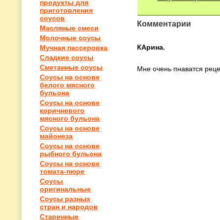
продукты для
приготовления
соусов
Комментарии
Масляные смеси
Молочные соусы
КАрина.
Мучная пассеровка
Сладкие соусы
Сметанные соусы
Мне очень пнаватся реце
Соусы на основе
белого мясного
бульона
Соусы на основе
коричневого
мясного бульона
Соусы на основе
майонеза
Соусы на основе
рыбного бульона
Соусы на основе
томата-пюре
Соусы
оригинальные
Соусы разных
стран и народов
Старинные