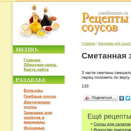
Главная
/
Заправки для сала
Сметанная 
Главная
Обратная связь
Карта сайта
3 части сметаны смешать
перец положить по вкусу.
133
Бульоны
Грибные соусы
Поделиться…
Диетические
соусы
Заправки для
Ещё рецепты
салатов и
маринады
Соусы для салатов
Исходные
Искусство пригото