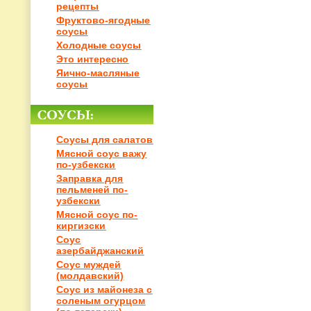
рецепты
Фруктово-ягодные
соусы
Холодные соусы
Это интересно
Яично-масляные
соусы
Соусы для салатов
Мясной соус важу
по-узбекски
Заправка для
пельменей по-
узбекски
Мясной соус по-
киргизски
Соус
азербайджанский
Соус муждей
(молдавский)
Соус из майонеза с
соленым огурцом