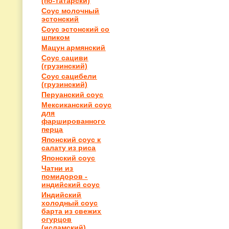
(по-татарски)
Соус молочный
эстонский
Соус эстонский со
шпиком
Мацун армянский
Соус сациви
(грузинский)
Соус сацибели
(грузинский)
Перуанский соус
Мексиканский соус
для
фаршированного
перца
Японский соус к
салату из риса
Японский соус
Чатни из
помидоров -
индийский соус
Индийский
холодный соус
барта из свежих
огурцов
(исламский)