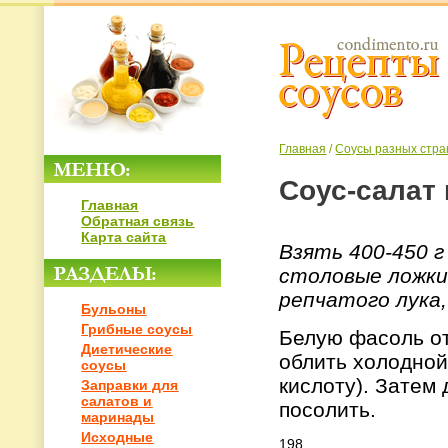
Главная
/
Соусы разных стра
Соус-салат 
Главная
Обратная связь
Карта сайта
Взять 400-450 г
столовые ложки
репчатого лука, 
Бульоны
Грибные соусы
Белую фасоль от
Диетические
облить холодной
соусы
кислоту). Затем 
Заправки для
салатов и
посолить.
маринады
Исходные
198