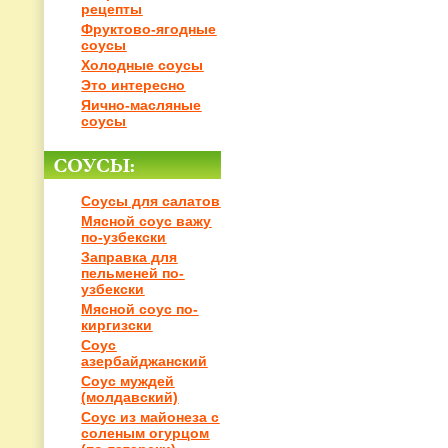
рецепты
Фруктово-ягодные
соусы
Холодные соусы
Это интересно
Яично-масляные
соусы
Соусы для салатов
Мясной соус важу
по-узбекски
Заправка для
пельменей по-
узбекски
Мясной соус по-
киргизски
Соус
азербайджанский
Соус муждей
(молдавский)
Соус из майонеза с
соленым огурцом