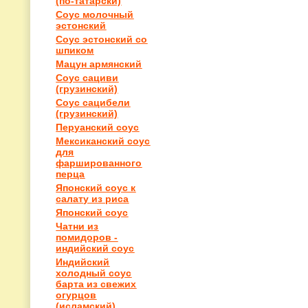
(по-татарски)
Соус молочный
эстонский
Соус эстонский со
шпиком
Мацун армянский
Соус сациви
(грузинский)
Соус сацибели
(грузинский)
Перуанский соус
Мексиканский соус
для
фаршированного
перца
Японский соус к
салату из риса
Японский соус
Чатни из
помидоров -
индийский соус
Индийский
холодный соус
барта из свежих
огурцов
(исламский)