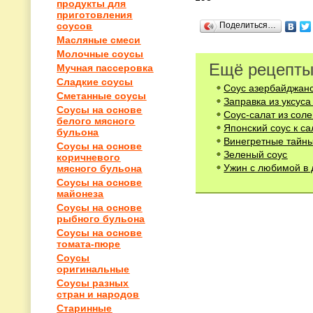
продукты для
приготовления
Поделиться…
соусов
Масляные смеси
Молочные соусы
Ещё рецепты
Мучная пассеровка
Сладкие соусы
Соус азербайджан
Сметанные соусы
Заправка из уксуса
Соусы на основе
Соус-салат из сол
белого мясного
Японский соус к са
бульона
Винегретные тайн
Соусы на основе
Зеленый соус
коричневого
Ужин с любимой в 
мясного бульона
Соусы на основе
майонеза
Соусы на основе
рыбного бульона
Соусы на основе
томата-пюре
Соусы
оригинальные
Соусы разных
стран и народов
Старинные