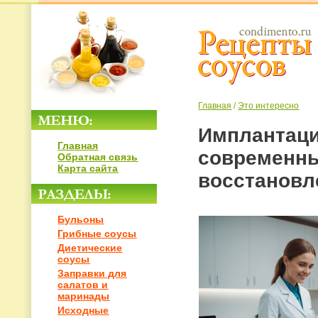
Главная
/
Это интересно
Имплантаци
Главная
современны
Обратная связь
Карта сайта
восстановл
Бульоны
Грибные соусы
Диетические
соусы
Заправки для
салатов и
маринады
Исходные