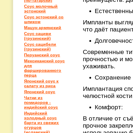
(по-татарски)
Соус молочный
Естественны
эстонский
Соус эстонский со
Импланты выгляд
шпиком
Мацун армянский
что даёт пациен
Соус сациви
(грузинский)
Долговечнос
Соус сацибели
(грузинский)
Современные ти
Перуанский соус
прочностью и мо
Мексиканский соус
ухаживать.
для
фаршированного
перца
Сохранение 
Японский соус к
салату из риса
Имплантация сп
Японский соус
челюстной кости,
Чатни из
помидоров -
Комфорт:
индийский соус
Индийский
В отличие от съ
холодный соус
барта из свежих
прочное закрепл
огурцов
использование 
(исламский)