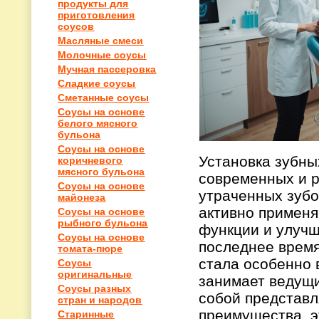
продукты для
приготовления
соусов
Масляные смеси
Молочные соусы
Мучная пассеровка
Сладкие соусы
Сметанные соусы
Соусы на основе
белого мясного
бульона
Соусы на основе
Установка зубны
коричневого
мясного бульона
современных и р
Соусы на основе
утраченных зубо
майонеза
активно применя
Соусы на основе
рыбного бульона
функции и улучш
Соусы на основе
последнее время
томата-пюре
стала особенно 
Соусы
оригинальные
занимает ведущи
Соусы разных
собой представ
стран и народов
преимущества, э
Старинные