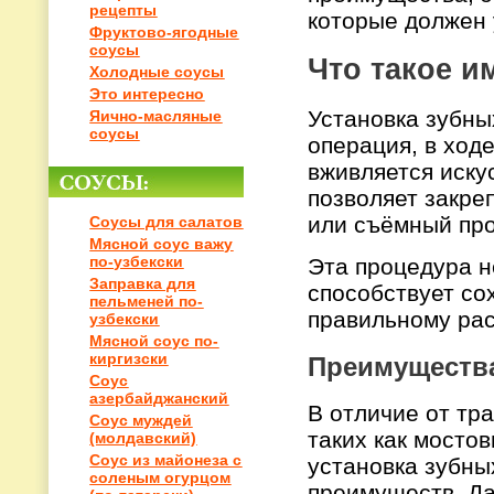
рецепты
которые должен 
Фруктово-ягодные
соусы
Что такое и
Холодные соусы
Это интересно
Установка зубны
Яично-масляные
соусы
операция, в ход
вживляется иску
позволяет закре
или съёмный про
Соусы для салатов
Мясной соус важу
по-узбекски
Эта процедура н
Заправка для
способствует со
пельменей по-
правильному рас
узбекски
Мясной соус по-
киргизски
Преимущества
Соус
азербайджанский
В отличие от тр
Соус муждей
таких как мосто
(молдавский)
Соус из майонеза с
установка зубны
соленым огурцом
преимуществ. Да