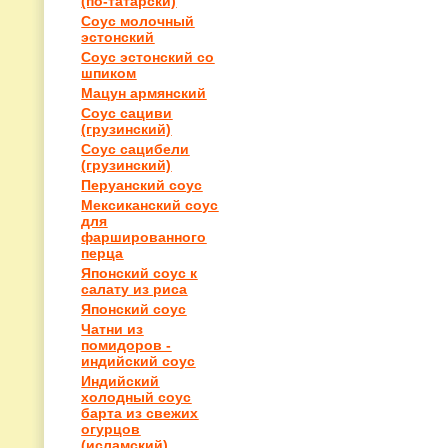
(по-татарски)
Соус молочный
эстонский
Соус эстонский со
шпиком
Мацун армянский
Соус сациви
(грузинский)
Соус сацибели
(грузинский)
Перуанский соус
Мексиканский соус
для
фаршированного
перца
Японский соус к
салату из риса
Японский соус
Чатни из
помидоров -
индийский соус
Индийский
холодный соус
барта из свежих
огурцов
(исламский)