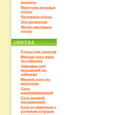
рецепты
Фруктово-ягодные
соусы
Холодные соусы
Это интересно
Яично-масляные
соусы
Соусы для салатов
Мясной соус важу
по-узбекски
Заправка для
пельменей по-
узбекски
Мясной соус по-
киргизски
Соус
азербайджанский
Соус муждей
(молдавский)
Соус из майонеза с
соленым огурцом