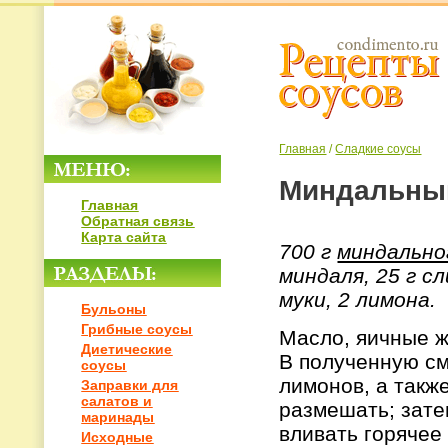
Главная
/
Сладкие соусы
Миндальный
Главная
Обратная связь
Карта сайта
700 г
миндально
миндаля, 25 г с
муки, 2 лимона.
Бульоны
Грибные соусы
Масло, яичные ж
Диетические
В полученную см
соусы
лимонов, а такж
Заправки для
салатов и
размешать; зате
маринады
вливать горячее
Исходные