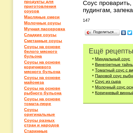
продукты для
Соус проварить,
приготовления
пудингам, запекан
соусов
Масляные смеси
147
Молочные соусы
Мучная пассеровка
Поделиться…
Сладкие соусы
Сметанные соусы
Соусы на основе
Ещё рецепты
белого мясного
бульона
Миндальный соус
Соусы на основе
Винегретные тайн
коричневого
Томатный соус с в
мясного бульона
Паровой соус рыб
Соусы на основе
Соус из сыра
майонеза
Молочный соус осн
Соусы на основе
Коричневый винны
рыбного бульона
Соусы на основе
томата-пюре
Соусы
оригинальные
Соусы разных
стран и народов
Старинные