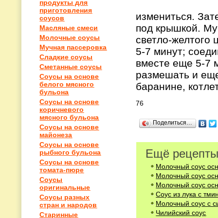
продукты для
приготовления
измениться. Зат
соусов
под крышкой. Му
Масляные смеси
Молочные соусы
светло-желтого 
Мучная пассеровка
5-7 минут; соед
Сладкие соусы
вместе еще 5-7 
Сметанные соусы
размешать и еще
Соусы на основе
белого мясного
баранине, котле
бульона
Соусы на основе
76
коричневого
мясного бульона
Поделиться…
Соусы на основе
майонеза
Соусы на основе
Ещё рецепты
рыбного бульона
Соусы на основе
Молочный соус осн
томата-пюре
Молочный соус осн
Соусы
Молочный соус осн
оригинальные
Соус из лука с тми
Соусы разных
Молочный соус с 
стран и народов
Чилийский соус
Старинные