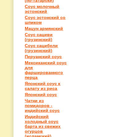
(по-татарски)
Соус молочный
эстонский
Соус эстонский со
шпиком
Мацун армянский
Соус сациви
(грузинский)
Соус сацибели
(грузинский)
Перуанский соус
Мексиканский соус
для
фаршированного
перца
Японский соус к
салату из риса
Японский соус
Чатни из
помидоров -
индийский соус
Индийский
холодный соус
барта из свежих
огурцов
(исламский)