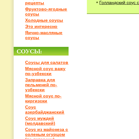
Голландский соус 
рецепты
Фруктово-ягодные
соусы
Холодные соусы
Это интересно
Яично-масляные
соусы
Соусы для салатов
Мясной соус важу
по-узбекски
Заправка для
пельменей по-
узбекски
Мясной соус по-
киргизски
Соус
азербайджанский
Соус муждей
(молдавский)
Соус из майонеза с
соленым огурцом