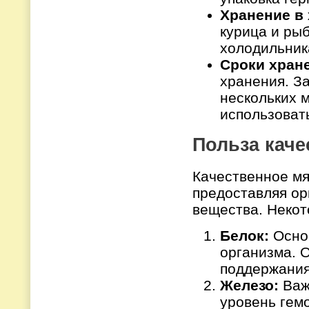
Хранение в
курица и рыб
холодильник
Сроки хран
хранения. З
нескольких м
использовать
Польза каче
Качественное мя
предоставляя о
вещества. Некот
Белок:
Основ
организма. 
поддержани
Железо:
Важ
уровень гем