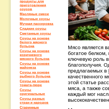
продукты для
приготовления
соусов
Масляные смеси
Молочные соусы
Мучная пассеровка
Сладкие соусы
Сметанные соусы
Соусы на основе
белого мясного
бульона
Мясо является в
Соусы на основе
богатое белком,
коричневого
ключевую роль в
мясного бульона
Соусы на основе
благополучия. О
майонеза
предлагаемых в
Соусы на основе
качественного м
рыбного бульона
Соусы на основе
этой статье рас
томата-пюре
мяса, а также со
Соусы
каждый мог насл
оригинальные
Соусы разных
высококачествен
стран и народов
Старинные