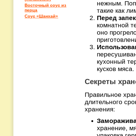
нежным. Поп
Восточный соус из
такие как ли
перца
Соус «Шанхай»
Перед запе
комнатной т
оно прогрел
приготовлен
Использова
пересушиван
кухонный те
кусков мяса.
Секреты хран
Правильное хран
длительного сро
хранения:
Заморажива
хранение, мя
упаковка гер