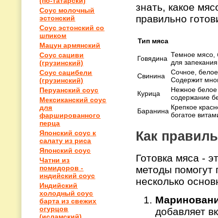
(по-татарски)
знать, какое мяс
Соус молочный
правильно готов
эстонский
Соус эстонский со
шпиком
Тип мяса
Мацун армянский
Темное мясо, 
Соус сациви
Говядина
для запекания
(грузинский)
Сочное, белое
Соус сацибели
Свинина
Содержит мно
(грузинский)
Нежное белое 
Перуанский соус
Курица
содержание бе
Мексиканский соус
Крепкое красн
для
Баранина
богатое витам
фаршированного
перца
Как правиль
Японский соус к
салату из риса
Японский соус
Готовка мяса - 
Чатни из
методы помогут 
помидоров -
индийский соус
несколько основ
Индийский
холодный соус
Мариновани
барта из свежих
огурцов
добавляет вк
(исламский)