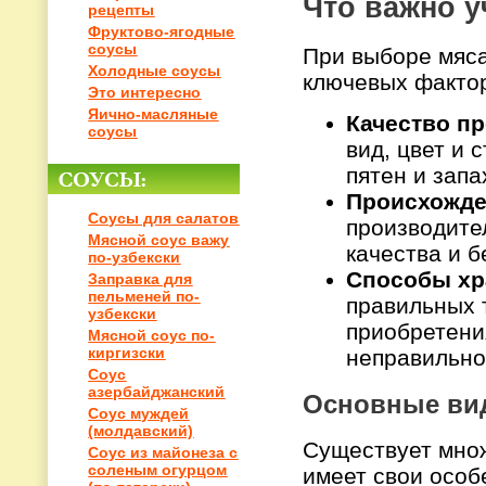
Что важно 
рецепты
Фруктово-ягодные
соусы
При выборе мяса
Холодные соусы
ключевых факто
Это интересно
Яично-масляные
Качество п
соусы
вид, цвет и 
пятен и запа
Происхожде
Соусы для салатов
производите
Мясной соус важу
качества и б
по-узбекски
Способы хр
Заправка для
пельменей по-
правильных 
узбекски
приобретени
Мясной соус по-
киргизски
неправильно
Соус
азербайджанский
Основные вид
Соус муждей
(молдавский)
Существует множ
Соус из майонеза с
соленым огурцом
имеет свои особ