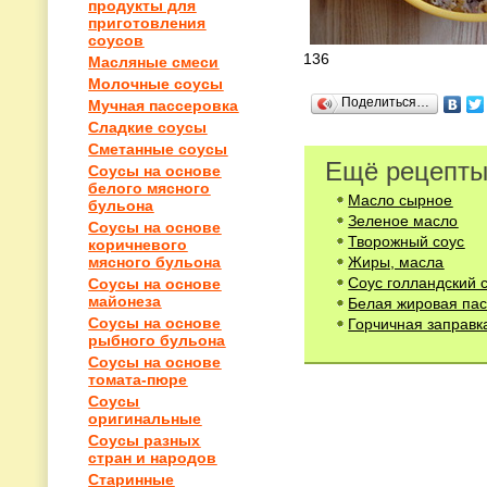
продукты для
приготовления
соусов
136
Масляные смеси
Молочные соусы
Поделиться…
Мучная пассеровка
Сладкие соусы
Сметанные соусы
Ещё рецепты
Соусы на основе
белого мясного
Масло сырное
бульона
Зеленое масло
Соусы на основе
Творожный соус
коричневого
Жиры, масла
мясного бульона
Соус голландский 
Соусы на основе
майонеза
Белая жировая пас
Соусы на основе
Горчичная заправк
рыбного бульона
Соусы на основе
томата-пюре
Соусы
оригинальные
Соусы разных
стран и народов
Старинные