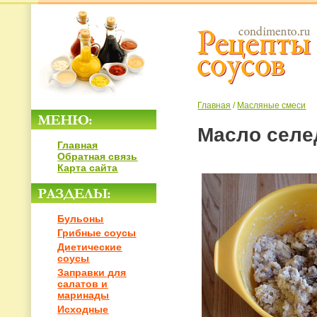
Главная
/
Масляные смеси
Масло селе
Главная
Обратная связь
Карта сайта
Бульоны
Грибные соусы
Диетические
соусы
Заправки для
салатов и
маринады
Исходные