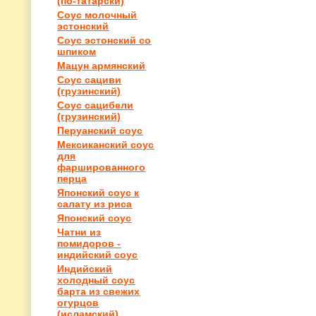
(по-татарски)
Соус молочный
эстонский
Соус эстонский со
шпиком
Мацун армянский
Соус сациви
(грузинский)
Соус сацибели
(грузинский)
Перуанский соус
Мексиканский соус
для
фаршированного
перца
Японский соус к
салату из риса
Японский соус
Чатни из
помидоров -
индийский соус
Индийский
холодный соус
барта из свежих
огурцов
(исламский)