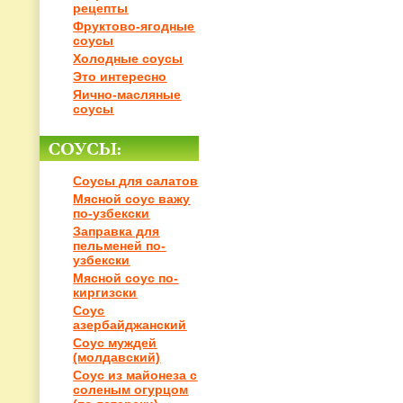
рецепты
Фруктово-ягодные
соусы
Холодные соусы
Это интересно
Яично-масляные
соусы
Соусы для салатов
Мясной соус важу
по-узбекски
Заправка для
пельменей по-
узбекски
Мясной соус по-
киргизски
Соус
азербайджанский
Соус муждей
(молдавский)
Соус из майонеза с
соленым огурцом