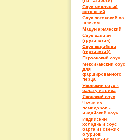
(по-татарски)
Соус молочный
эстонский
Соус эстонский со
шпиком
Мацун армянский
Соус сациви
(грузинский)
Соус сацибели
(грузинский)
Перуанский соус
Мексиканский соус
для
фаршированного
перца
Японский соус к
салату из риса
Японский соус
Чатни из
помидоров -
индийский соус
Индийский
холодный соус
барта из свежих
огурцов
(исламский)