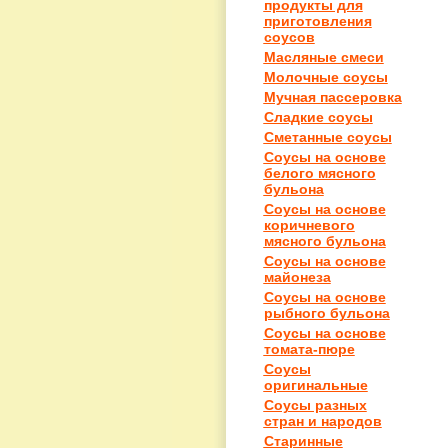
продукты для
приготовления
соусов
Масляные смеси
Молочные соусы
Мучная пассеровка
Сладкие соусы
Сметанные соусы
Соусы на основе
белого мясного
бульона
Соусы на основе
коричневого
мясного бульона
Соусы на основе
майонеза
Соусы на основе
рыбного бульона
Соусы на основе
томата-пюре
Соусы
оригинальные
Соусы разных
стран и народов
Старинные